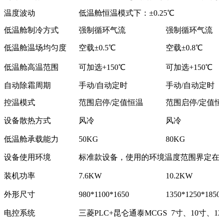
温度波动
低温舱恒温模式下：±0.25℃
低温舱制冷方式
强制循环气流
强制循环气流
低温舱温场均匀度
空载±0.5℃
空载±0.8℃
低温舱高温范围
可加选+150℃
可加选+150℃
自动除霜周期
手动/自动定时
手动/自动定时
控温模式
范围启停/定值恒温
范围启停/定值
设备散热方式
风冷
风冷
低温舱承载能力
50KG
80KG
设备使用环境
标准款设备，使用的环境温度范围界定在：
装机功率
7.6KW
10.2KW
外形尺寸
980*1100*1650
1350*1250*185
电控系统
三菱PLC+昆仑通泰MCGS 7寸、10寸