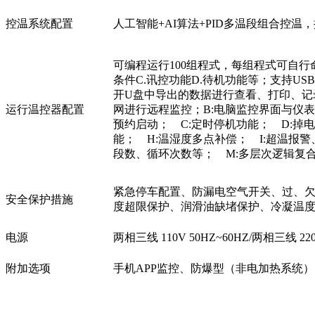
控温系统配置
人工智能+AI算法+PID多温段组合控温
可编程运行100组程式，每组程式可自行
条件C.讯控功能D.待机功能等；支持U
开U盘中导出的数据进行查看、打印、记
运行温控器配置
网进行远程监控；B:电脑监控界面与仪
预约启动； C:定时停机功能； D:掉
能； H:温湿度多点补偿； I:超温报
段数、循环次数等； M:多层次逻辑复
紧急停车配置、防漏电空气开关、过、欠
安全保护措施
度超限保护、润滑油缺堵保护、冷凝温
电源
两相三线 110V 50HZ~60HZ/两相三线 220
附加选项
手机APP监控、防爆型（非电加热系统）