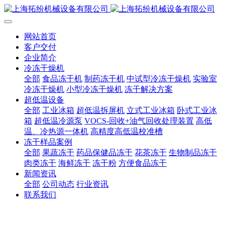
网站首页
客户交付
企业简介
冷冻干燥机
全部
食品冻干机
制药冻干机
中试型冷冻干燥机
实验室
冷冻干燥机
小型冷冻干燥机
冻干解决方案
超低温设备
全部
工业冰箱
超低温拆屏机
立式工业冰箱
卧式工业冰
箱
超低温冷源泵
VOCS-回收+油气回收处理装置
高低
温、冷热源一体机
高精度高低温校准槽
冻干样品案例
全部
果蔬冻干
药品保健品冻干
花茶冻干
生物制品冻干
肉类冻干
海鲜冻干
冻干粉
方便食品冻干
新闻资讯
全部
公司动态
行业资讯
联系我们