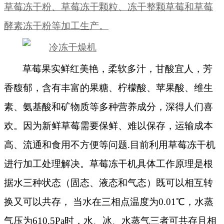
草莓冻干粉、草莓冻干颗粒、冻干整颗草莓和草莓
酵素冻干粉等加工生产。
草莓
果实鲜红美艳，柔软多汁，甘酸宜人，芳
香馥郁
，
含
有
丰富的
果糖、柠檬酸、苹果酸、
维生
素、
氨基酸
和
矿物质
等多种营养成分，
深得人们喜
欢。因为新鲜草莓需要保鲜、难以保存，运输成本
高、流通和食用不方便等问题.目前利用草莓冻干机
进行加工处理解决。草莓冻干机具体工作原理是根
据水三种状态（固态、液态和气态）既可以相互转
换又可以共存， 当水在三相点温度为0.01℃，水蒸
气压为610.5Pa时，水、冰、水蒸气三者可共存且相