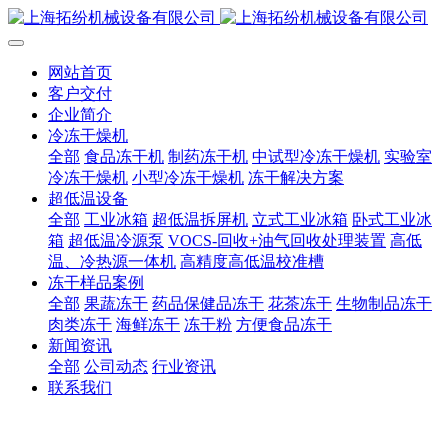
网站首页
客户交付
企业简介
冷冻干燥机
全部
食品冻干机
制药冻干机
中试型冷冻干燥机
实验室
冷冻干燥机
小型冷冻干燥机
冻干解决方案
超低温设备
全部
工业冰箱
超低温拆屏机
立式工业冰箱
卧式工业冰
箱
超低温冷源泵
VOCS-回收+油气回收处理装置
高低
温、冷热源一体机
高精度高低温校准槽
冻干样品案例
全部
果蔬冻干
药品保健品冻干
花茶冻干
生物制品冻干
肉类冻干
海鲜冻干
冻干粉
方便食品冻干
新闻资讯
全部
公司动态
行业资讯
联系我们