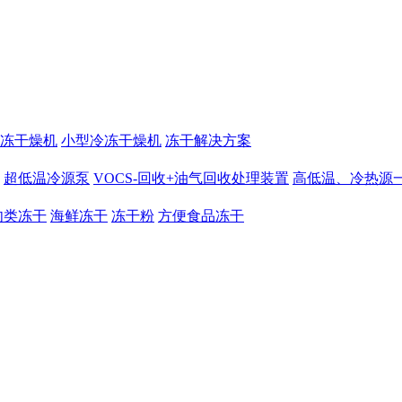
冻干燥机
小型冷冻干燥机
冻干解决方案
超低温冷源泵
VOCS-回收+油气回收处理装置
高低温、冷热源
肉类冻干
海鲜冻干
冻干粉
方便食品冻干