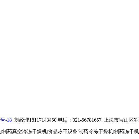
8号-18
刘经理18117143450 电话：021-56781657
上海市宝山区罗店
机|制药真空冷冻干燥机|食品冻干设备|制药冷冻干燥机
|制药冻干机