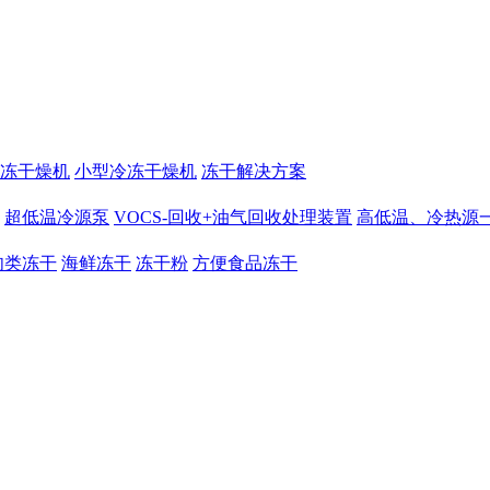
冻干燥机
小型冷冻干燥机
冻干解决方案
超低温冷源泵
VOCS-回收+油气回收处理装置
高低温、冷热源
肉类冻干
海鲜冻干
冻干粉
方便食品冻干