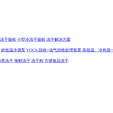
冻干燥机
小型冷冻干燥机
冻干解决方案
超低温冷源泵
VOCS-回收+油气回收处理装置
高低温、冷热源
肉类冻干
海鲜冻干
冻干粉
方便食品冻干