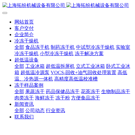
网站首页
客户交付
企业简介
冷冻干燥机
全部
食品冻干机
制药冻干机
中试型冷冻干燥机
实验室
冷冻干燥机
小型冷冻干燥机
冻干解决方案
超低温设备
全部
工业冰箱
超低温拆屏机
立式工业冰箱
卧式工业冰
箱
超低温冷源泵
VOCS-回收+油气回收处理装置
高低
温、冷热源一体机
高精度高低温校准槽
冻干样品案例
全部
果蔬冻干
药品保健品冻干
花茶冻干
生物制品冻干
肉类冻干
海鲜冻干
冻干粉
方便食品冻干
新闻资讯
全部
公司动态
行业资讯
联系我们