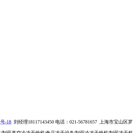
8号-18
刘经理18117143450 电话：021-56781657
上海市宝山区罗店
机|制药真空冷冻干燥机|食品冻干设备|制药冷冻干燥机
|制药冻干机