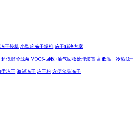
冻干燥机
小型冷冻干燥机
冻干解决方案
超低温冷源泵
VOCS-回收+油气回收处理装置
高低温、冷热源
肉类冻干
海鲜冻干
冻干粉
方便食品冻干