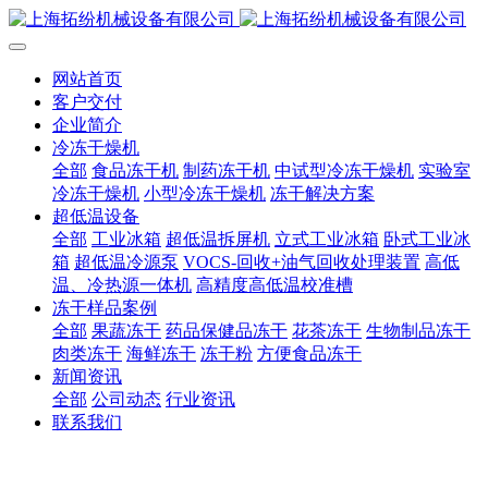
网站首页
客户交付
企业简介
冷冻干燥机
全部
食品冻干机
制药冻干机
中试型冷冻干燥机
实验室
冷冻干燥机
小型冷冻干燥机
冻干解决方案
超低温设备
全部
工业冰箱
超低温拆屏机
立式工业冰箱
卧式工业冰
箱
超低温冷源泵
VOCS-回收+油气回收处理装置
高低
温、冷热源一体机
高精度高低温校准槽
冻干样品案例
全部
果蔬冻干
药品保健品冻干
花茶冻干
生物制品冻干
肉类冻干
海鲜冻干
冻干粉
方便食品冻干
新闻资讯
全部
公司动态
行业资讯
联系我们