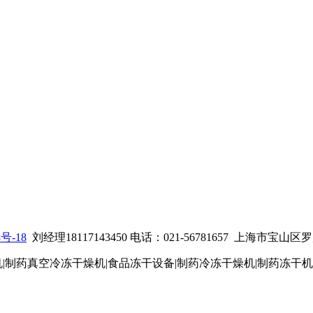
8号-18
刘经理18117143450 电话：021-56781657
上海市宝山区罗店
机|制药真空冷冻干燥机|食品冻干设备|制药冷冻干燥机
|制药冻干机