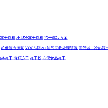
冻干燥机
小型冷冻干燥机
冻干解决方案
超低温冷源泵
VOCS-回收+油气回收处理装置
高低温、冷热源
肉类冻干
海鲜冻干
冻干粉
方便食品冻干