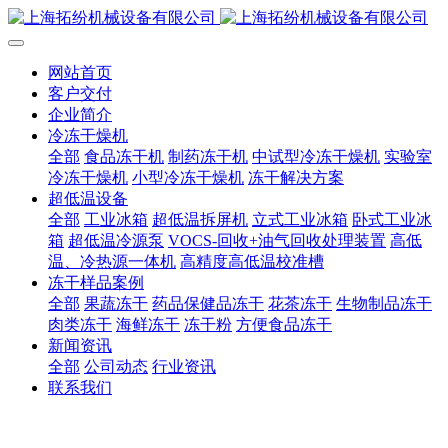
网站首页
客户交付
企业简介
冷冻干燥机
全部
食品冻干机
制药冻干机
中试型冷冻干燥机
实验室
冷冻干燥机
小型冷冻干燥机
冻干解决方案
超低温设备
全部
工业冰箱
超低温拆屏机
立式工业冰箱
卧式工业冰
箱
超低温冷源泵
VOCS-回收+油气回收处理装置
高低
温、冷热源一体机
高精度高低温校准槽
冻干样品案例
全部
果蔬冻干
药品保健品冻干
花茶冻干
生物制品冻干
肉类冻干
海鲜冻干
冻干粉
方便食品冻干
新闻资讯
全部
公司动态
行业资讯
联系我们