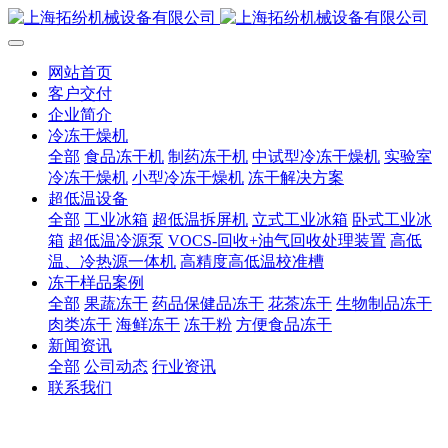
网站首页
客户交付
企业简介
冷冻干燥机
全部
食品冻干机
制药冻干机
中试型冷冻干燥机
实验室
冷冻干燥机
小型冷冻干燥机
冻干解决方案
超低温设备
全部
工业冰箱
超低温拆屏机
立式工业冰箱
卧式工业冰
箱
超低温冷源泵
VOCS-回收+油气回收处理装置
高低
温、冷热源一体机
高精度高低温校准槽
冻干样品案例
全部
果蔬冻干
药品保健品冻干
花茶冻干
生物制品冻干
肉类冻干
海鲜冻干
冻干粉
方便食品冻干
新闻资讯
全部
公司动态
行业资讯
联系我们