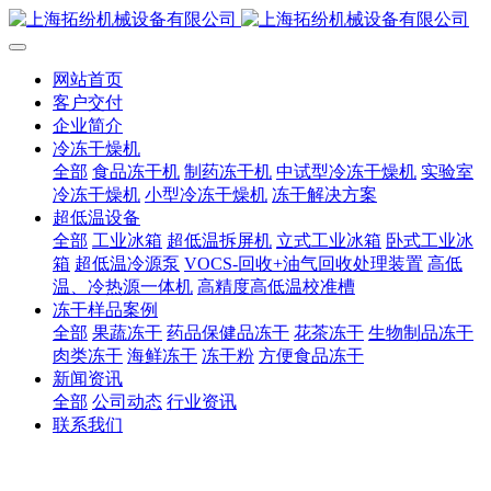
网站首页
客户交付
企业简介
冷冻干燥机
全部
食品冻干机
制药冻干机
中试型冷冻干燥机
实验室
冷冻干燥机
小型冷冻干燥机
冻干解决方案
超低温设备
全部
工业冰箱
超低温拆屏机
立式工业冰箱
卧式工业冰
箱
超低温冷源泵
VOCS-回收+油气回收处理装置
高低
温、冷热源一体机
高精度高低温校准槽
冻干样品案例
全部
果蔬冻干
药品保健品冻干
花茶冻干
生物制品冻干
肉类冻干
海鲜冻干
冻干粉
方便食品冻干
新闻资讯
全部
公司动态
行业资讯
联系我们