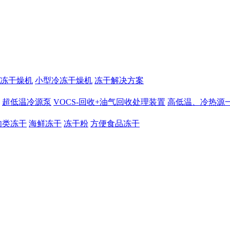
冻干燥机
小型冷冻干燥机
冻干解决方案
超低温冷源泵
VOCS-回收+油气回收处理装置
高低温、冷热源
肉类冻干
海鲜冻干
冻干粉
方便食品冻干