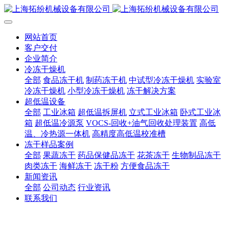
网站首页
客户交付
企业简介
冷冻干燥机
全部
食品冻干机
制药冻干机
中试型冷冻干燥机
实验室
冷冻干燥机
小型冷冻干燥机
冻干解决方案
超低温设备
全部
工业冰箱
超低温拆屏机
立式工业冰箱
卧式工业冰
箱
超低温冷源泵
VOCS-回收+油气回收处理装置
高低
温、冷热源一体机
高精度高低温校准槽
冻干样品案例
全部
果蔬冻干
药品保健品冻干
花茶冻干
生物制品冻干
肉类冻干
海鲜冻干
冻干粉
方便食品冻干
新闻资讯
全部
公司动态
行业资讯
联系我们