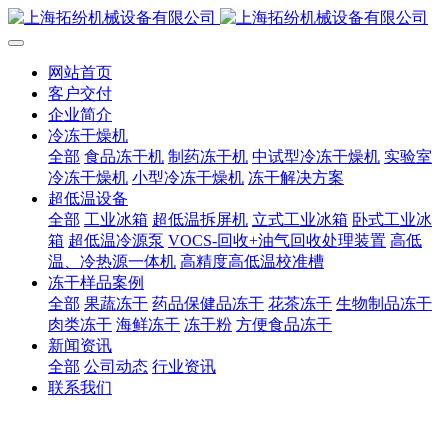
网站首页
客户交付
企业简介
冷冻干燥机
全部
食品冻干机
制药冻干机
中试型冷冻干燥机
实验室
冷冻干燥机
小型冷冻干燥机
冻干解决方案
超低温设备
全部
工业冰箱
超低温拆屏机
立式工业冰箱
卧式工业冰
箱
超低温冷源泵
VOCS-回收+油气回收处理装置
高低
温、冷热源一体机
高精度高低温校准槽
冻干样品案例
全部
果蔬冻干
药品保健品冻干
花茶冻干
生物制品冻干
肉类冻干
海鲜冻干
冻干粉
方便食品冻干
新闻资讯
全部
公司动态
行业资讯
联系我们