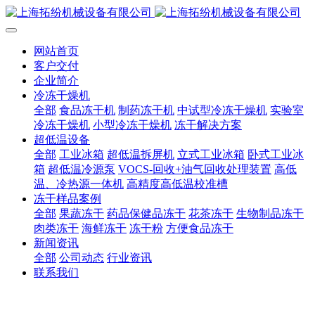
网站首页
客户交付
企业简介
冷冻干燥机
全部
食品冻干机
制药冻干机
中试型冷冻干燥机
实验室
冷冻干燥机
小型冷冻干燥机
冻干解决方案
超低温设备
全部
工业冰箱
超低温拆屏机
立式工业冰箱
卧式工业冰
箱
超低温冷源泵
VOCS-回收+油气回收处理装置
高低
温、冷热源一体机
高精度高低温校准槽
冻干样品案例
全部
果蔬冻干
药品保健品冻干
花茶冻干
生物制品冻干
肉类冻干
海鲜冻干
冻干粉
方便食品冻干
新闻资讯
全部
公司动态
行业资讯
联系我们