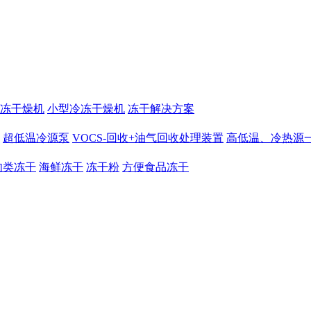
冻干燥机
小型冷冻干燥机
冻干解决方案
超低温冷源泵
VOCS-回收+油气回收处理装置
高低温、冷热源
肉类冻干
海鲜冻干
冻干粉
方便食品冻干