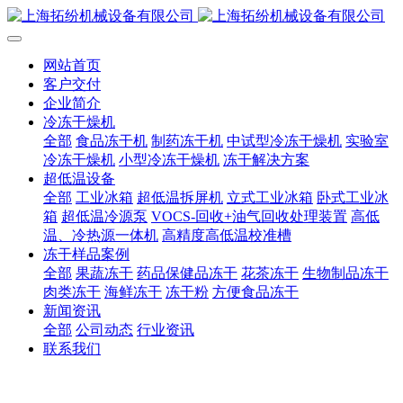
网站首页
客户交付
企业简介
冷冻干燥机
全部
食品冻干机
制药冻干机
中试型冷冻干燥机
实验室
冷冻干燥机
小型冷冻干燥机
冻干解决方案
超低温设备
全部
工业冰箱
超低温拆屏机
立式工业冰箱
卧式工业冰
箱
超低温冷源泵
VOCS-回收+油气回收处理装置
高低
温、冷热源一体机
高精度高低温校准槽
冻干样品案例
全部
果蔬冻干
药品保健品冻干
花茶冻干
生物制品冻干
肉类冻干
海鲜冻干
冻干粉
方便食品冻干
新闻资讯
全部
公司动态
行业资讯
联系我们