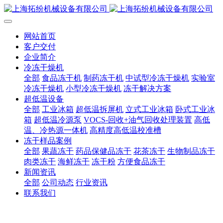
网站首页
客户交付
企业简介
冷冻干燥机
全部
食品冻干机
制药冻干机
中试型冷冻干燥机
实验室
冷冻干燥机
小型冷冻干燥机
冻干解决方案
超低温设备
全部
工业冰箱
超低温拆屏机
立式工业冰箱
卧式工业冰
箱
超低温冷源泵
VOCS-回收+油气回收处理装置
高低
温、冷热源一体机
高精度高低温校准槽
冻干样品案例
全部
果蔬冻干
药品保健品冻干
花茶冻干
生物制品冻干
肉类冻干
海鲜冻干
冻干粉
方便食品冻干
新闻资讯
全部
公司动态
行业资讯
联系我们