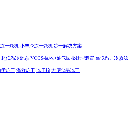
冻干燥机
小型冷冻干燥机
冻干解决方案
超低温冷源泵
VOCS-回收+油气回收处理装置
高低温、冷热源
肉类冻干
海鲜冻干
冻干粉
方便食品冻干