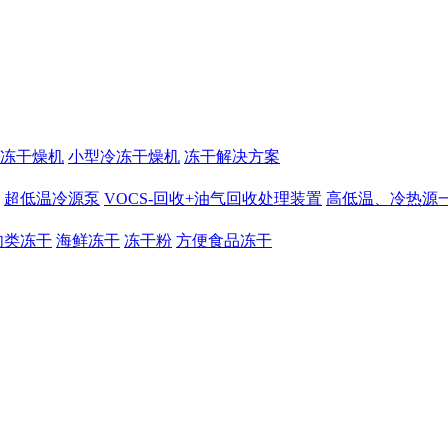
冻干燥机
小型冷冻干燥机
冻干解决方案
超低温冷源泵
VOCS-回收+油气回收处理装置
高低温、冷热源
肉类冻干
海鲜冻干
冻干粉
方便食品冻干