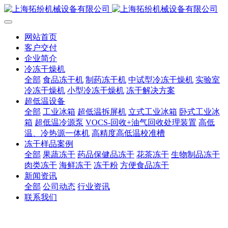
网站首页
客户交付
企业简介
冷冻干燥机
全部
食品冻干机
制药冻干机
中试型冷冻干燥机
实验室
冷冻干燥机
小型冷冻干燥机
冻干解决方案
超低温设备
全部
工业冰箱
超低温拆屏机
立式工业冰箱
卧式工业冰
箱
超低温冷源泵
VOCS-回收+油气回收处理装置
高低
温、冷热源一体机
高精度高低温校准槽
冻干样品案例
全部
果蔬冻干
药品保健品冻干
花茶冻干
生物制品冻干
肉类冻干
海鲜冻干
冻干粉
方便食品冻干
新闻资讯
全部
公司动态
行业资讯
联系我们