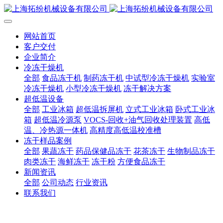
网站首页
客户交付
企业简介
冷冻干燥机
全部
食品冻干机
制药冻干机
中试型冷冻干燥机
实验室
冷冻干燥机
小型冷冻干燥机
冻干解决方案
超低温设备
全部
工业冰箱
超低温拆屏机
立式工业冰箱
卧式工业冰
箱
超低温冷源泵
VOCS-回收+油气回收处理装置
高低
温、冷热源一体机
高精度高低温校准槽
冻干样品案例
全部
果蔬冻干
药品保健品冻干
花茶冻干
生物制品冻干
肉类冻干
海鲜冻干
冻干粉
方便食品冻干
新闻资讯
全部
公司动态
行业资讯
联系我们