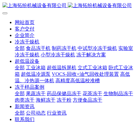
网站首页
客户交付
企业简介
冷冻干燥机
全部
食品冻干机
制药冻干机
中试型冷冻干燥机
实验室
冷冻干燥机
小型冷冻干燥机
冻干解决方案
超低温设备
全部
工业冰箱
超低温拆屏机
立式工业冰箱
卧式工业冰
箱
超低温冷源泵
VOCS-回收+油气回收处理装置
高低
温、冷热源一体机
高精度高低温校准槽
冻干样品案例
全部
果蔬冻干
药品保健品冻干
花茶冻干
生物制品冻干
肉类冻干
海鲜冻干
冻干粉
方便食品冻干
新闻资讯
全部
公司动态
行业资讯
联系我们