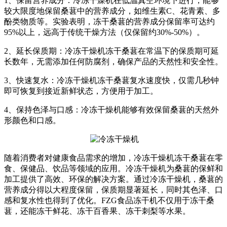
1、保留营养成分：冷冻干燥机在低温真空环境下进行，能够
较大限度地保留桑葚中的营养成分，如维生素C、花青素、多
酚类物质等。实验表明，冻干桑葚的营养成分保留率可达约
95%以上，远高于传统干燥方法（仅保留约30%-50%）。
2、延长保质期：冷冻干燥机冻干桑葚在常温下的保质期可延
长数年，无需添加任何防腐剂，确保产品的天然性和安全性。
3、快速复水：冷冻干燥机冻干桑葚复水速度快，仅需几秒钟
即可恢复到接近新鲜状态，方便用于加工。
4、保持色泽与口感：冷冻干燥机能够有效保留桑葚的天然外
形颜色和口感。
随着消费者对健康食品需求的增加，冷冻干燥机冻干桑葚在零
食、保健品、饮品等领域的应用。冷冻干燥机为桑葚的保鲜和
加工提供了高效、环保的解决方案。通过冷冻干燥机，桑葚的
营养成分得以大程度保留，保质期显著延长，同时其色泽、口
感和复水性也得到了优化。FZG食品冻干机不仅用于冻干桑
葚，还能冻干鲜花、冻干百香果、冻干刺梨等水果。