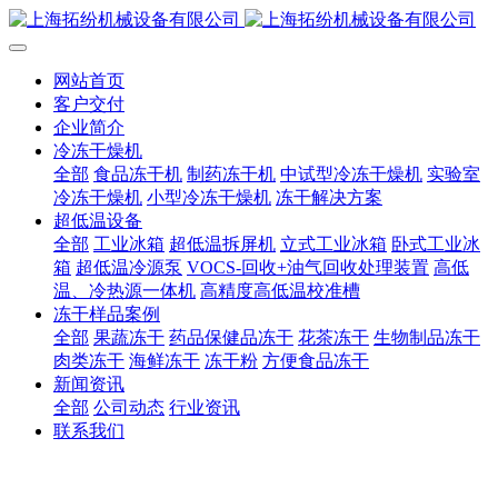
网站首页
客户交付
企业简介
冷冻干燥机
全部
食品冻干机
制药冻干机
中试型冷冻干燥机
实验室
冷冻干燥机
小型冷冻干燥机
冻干解决方案
超低温设备
全部
工业冰箱
超低温拆屏机
立式工业冰箱
卧式工业冰
箱
超低温冷源泵
VOCS-回收+油气回收处理装置
高低
温、冷热源一体机
高精度高低温校准槽
冻干样品案例
全部
果蔬冻干
药品保健品冻干
花茶冻干
生物制品冻干
肉类冻干
海鲜冻干
冻干粉
方便食品冻干
新闻资讯
全部
公司动态
行业资讯
联系我们