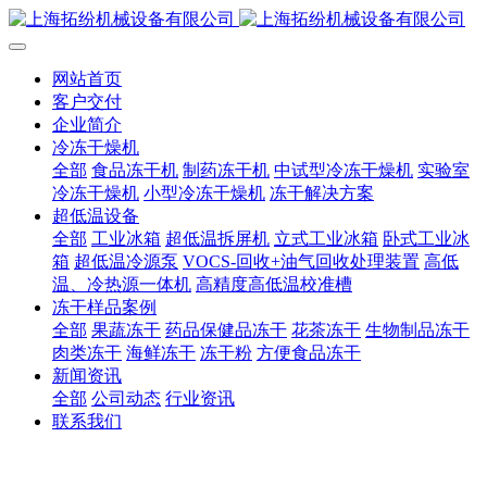
网站首页
客户交付
企业简介
冷冻干燥机
全部
食品冻干机
制药冻干机
中试型冷冻干燥机
实验室
冷冻干燥机
小型冷冻干燥机
冻干解决方案
超低温设备
全部
工业冰箱
超低温拆屏机
立式工业冰箱
卧式工业冰
箱
超低温冷源泵
VOCS-回收+油气回收处理装置
高低
温、冷热源一体机
高精度高低温校准槽
冻干样品案例
全部
果蔬冻干
药品保健品冻干
花茶冻干
生物制品冻干
肉类冻干
海鲜冻干
冻干粉
方便食品冻干
新闻资讯
全部
公司动态
行业资讯
联系我们