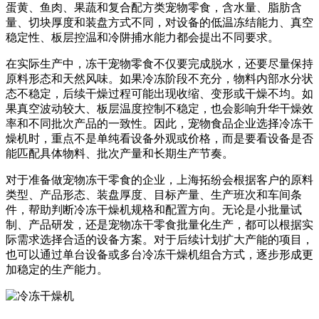
蛋黄、鱼肉、果蔬和复合配方类宠物零食，含水量、脂肪含
量、切块厚度和装盘方式不同，对设备的低温冻结能力、真空
稳定性、板层控温和冷阱捕水能力都会提出不同要求。
在实际生产中，冻干宠物零食不仅要完成脱水，还要尽量保持
原料形态和天然风味。如果冷冻阶段不充分，物料内部水分状
态不稳定，后续干燥过程可能出现收缩、变形或干燥不均。如
果真空波动较大、板层温度控制不稳定，也会影响升华干燥效
率和不同批次产品的一致性。因此，宠物食品企业选择冷冻干
燥机时，重点不是单纯看设备外观或价格，而是要看设备是否
能匹配具体物料、批次产量和长期生产节奏。
对于准备做宠物冻干零食的企业，上海拓纷会根据客户的原料
类型、产品形态、装盘厚度、目标产量、生产班次和车间条
件，帮助判断冷冻干燥机规格和配置方向。无论是小批量试
制、产品研发，还是宠物冻干零食批量化生产，都可以根据实
际需求选择合适的设备方案。对于后续计划扩大产能的项目，
也可以通过单台设备或多台冷冻干燥机组合方式，逐步形成更
加稳定的生产能力。