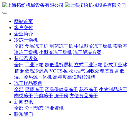
网站首页
客户交付
企业简介
冷冻干燥机
全部
食品冻干机
制药冻干机
中试型冷冻干燥机
实验室
冷冻干燥机
小型冷冻干燥机
冻干解决方案
超低温设备
全部
工业冰箱
超低温拆屏机
立式工业冰箱
卧式工业冰
箱
超低温冷源泵
VOCS-回收+油气回收处理装置
高低
温、冷热源一体机
高精度高低温校准槽
冻干样品案例
全部
果蔬冻干
药品保健品冻干
花茶冻干
生物制品冻干
肉类冻干
海鲜冻干
冻干粉
方便食品冻干
新闻资讯
全部
公司动态
行业资讯
联系我们