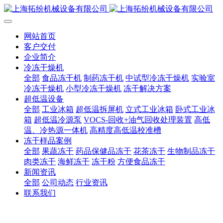
网站首页
客户交付
企业简介
冷冻干燥机
全部
食品冻干机
制药冻干机
中试型冷冻干燥机
实验室
冷冻干燥机
小型冷冻干燥机
冻干解决方案
超低温设备
全部
工业冰箱
超低温拆屏机
立式工业冰箱
卧式工业冰
箱
超低温冷源泵
VOCS-回收+油气回收处理装置
高低
温、冷热源一体机
高精度高低温校准槽
冻干样品案例
全部
果蔬冻干
药品保健品冻干
花茶冻干
生物制品冻干
肉类冻干
海鲜冻干
冻干粉
方便食品冻干
新闻资讯
全部
公司动态
行业资讯
联系我们