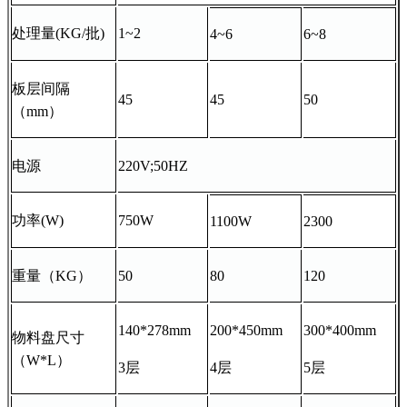
处理量(KG/批)
1~2
4~6
6~8
板层间隔
45
45
50
（mm）
电源
220V;50HZ
功率(W)
750W
1100W
2300
重量（KG）
50
80
120
140*278mm
200*450mm
300*400mm
物料盘尺寸
（W*L）
3层
4层
5层