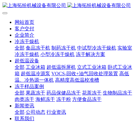
网站首页
客户交付
企业简介
冷冻干燥机
全部
食品冻干机
制药冻干机
中试型冷冻干燥机
实验室
冷冻干燥机
小型冷冻干燥机
冻干解决方案
超低温设备
全部
工业冰箱
超低温拆屏机
立式工业冰箱
卧式工业冰
箱
超低温冷源泵
VOCS-回收+油气回收处理装置
高低
温、冷热源一体机
高精度高低温校准槽
冻干样品案例
全部
果蔬冻干
药品保健品冻干
花茶冻干
生物制品冻干
肉类冻干
海鲜冻干
冻干粉
方便食品冻干
新闻资讯
全部
公司动态
行业资讯
联系我们