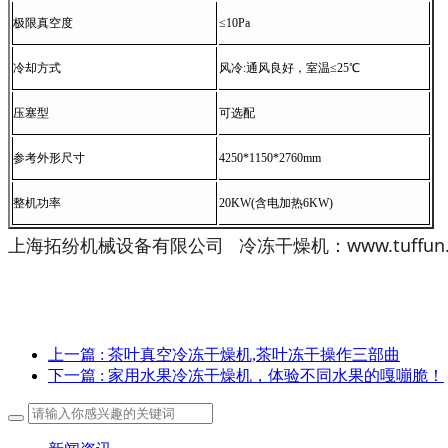
极限真空度
≤10Pa
冷却方式
风冷:通风良好，室温≤25℃
压塞型
可选配
参考外形尺寸
4250*1150*2760mm
整机功率
20KW(含电加热6KW)
上海拓纷机械设备有限公司 冷冻干燥机：www.tuffun.
上一篇
: 茶叶真空冷冻干燥机,茶叶冻干操作三部曲
下一篇
: 家用水果冷冻干燥机，体验不同水果的嘎嘣脆！