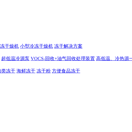
冻干燥机
小型冷冻干燥机
冻干解决方案
超低温冷源泵
VOCS-回收+油气回收处理装置
高低温、冷热源
肉类冻干
海鲜冻干
冻干粉
方便食品冻干