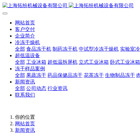
网站首页
客户交付
企业简介
冷冻干燥机
全部
食品冻干机
制药冻干机
中试型冷冻干燥机
实验室冷
超低温设备
全部
工业冰箱
超低温拆屏机
立式工业冰箱
卧式工业冰箱
冻干样品案例
全部
果蔬冻干
药品保健品冻干
花茶冻干
生物制品冻干
新闻资讯
全部
公司动态
行业资讯
联系我们
你的位置
网站首页
新闻资讯