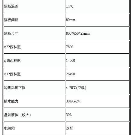
隔板温差
±1℃
隔板间距
80mm
隔板尺寸
800*650*25mm
ф22西林瓶
7600
ф16西林瓶
14500
ф12西林瓶
26490
冷阱温度下限
≤-70℃(空载）
捕水能力
30KG/24h
盘装液体（较大）
30L
电除霜
选配