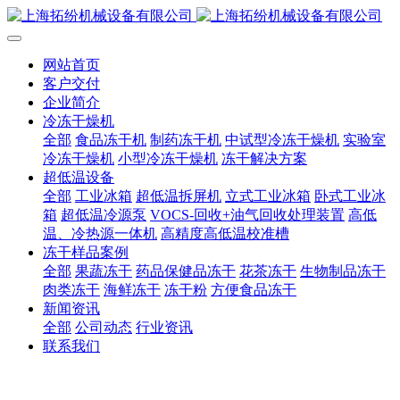
网站首页
客户交付
企业简介
冷冻干燥机
全部
食品冻干机
制药冻干机
中试型冷冻干燥机
实验室
冷冻干燥机
小型冷冻干燥机
冻干解决方案
超低温设备
全部
工业冰箱
超低温拆屏机
立式工业冰箱
卧式工业冰
箱
超低温冷源泵
VOCS-回收+油气回收处理装置
高低
温、冷热源一体机
高精度高低温校准槽
冻干样品案例
全部
果蔬冻干
药品保健品冻干
花茶冻干
生物制品冻干
肉类冻干
海鲜冻干
冻干粉
方便食品冻干
新闻资讯
全部
公司动态
行业资讯
联系我们