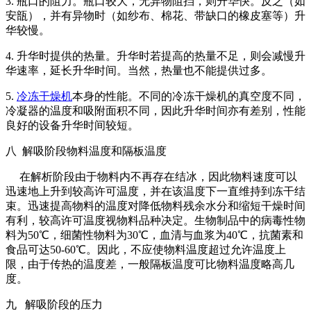
3. 瓶口的阻力。瓶口较大，无异物阻挡，则升华快。反之（如
安瓿），并有异物时（如纱布、棉花、带缺口的橡皮塞等）升
华较慢。
4. 升华时提供的热量。升华时若提高的热量不足，则会减慢升
华速率，延长升华时间。当然，热量也不能提供过多。
5.
冷冻干燥机
本身的性能。不同的冷冻干燥机的真空度不同，
冷凝器的温度和吸附面积不同，因此升华时间亦有差别，性能
良好的设备升华时间较短。
八 解吸阶段物料温度和隔板温度
在解析阶段由于物料内不再存在结冰，因此物料速度可以
迅速地上升到较高许可温度，并在该温度下一直维持到冻干结
束。迅速提高物料的温度对降低物料残余水分和缩短干燥时间
有利，较高许可温度视物料品种决定。生物制品中的病毒性物
料为50℃，细菌性物料为30℃，血清与血浆为40℃，抗菌素和
食品可达50-60℃。因此，不应使物料温度超过允许温度上
限，由于传热的温度差，一般隔板温度可比物料温度略高几
度。
九 解吸阶段的压力