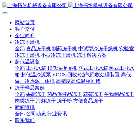
网站首页
客户交付
企业简介
冷冻干燥机
全部
食品冻干机
制药冻干机
中试型冷冻干燥机
实验室
冷冻干燥机
小型冷冻干燥机
冻干解决方案
超低温设备
全部
工业冰箱
超低温拆屏机
立式工业冰箱
卧式工业冰
箱
超低温冷源泵
VOCS-回收+油气回收处理装置
高低
温、冷热源一体机
高精度高低温校准槽
冻干样品案例
全部
果蔬冻干
药品保健品冻干
花茶冻干
生物制品冻干
肉类冻干
海鲜冻干
冻干粉
方便食品冻干
新闻资讯
全部
公司动态
行业资讯
联系我们