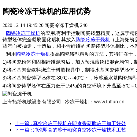
陶瓷冷冻干燥机的应用优势
2020-12-14 19:45:20
陶瓷冷冻干燥机
240
陶瓷冷冻干燥机
的应用,有利于控制陶瓷铸型精度，这属于
铸型坯体完全凝胶固化后将其放入
陶瓷冷冻干燥机
（上海拓纷
蒸汽而被抽走，干透后，和不含纤维的陶瓷铸型坯体相比，本
利用
陶瓷冷冻干燥机
提高陶瓷铸型精度的方法，其特征在于
1)将陶瓷粉体和固相纤维混匀后，加入预混液继续混合均匀，
2)将水基陶瓷浆料浇注于树脂模具中，制得水基陶瓷铸型坯体
3)将水基陶瓷铸型坯体在‑80℃～‑40℃下，冷冻至水基陶
4)将陶瓷铸型坯体在压力低于15Pa的真空环境下升温至‑5
上海拓纷机械设备有限公司 冷冻干燥机：www.tuffun.cn
上一篇
: 真空冷冻干燥机在即食香菇脆冻干加工好处
下一篇
: 冲泡即食的冻干燕窝真空冷冻干燥技术工艺