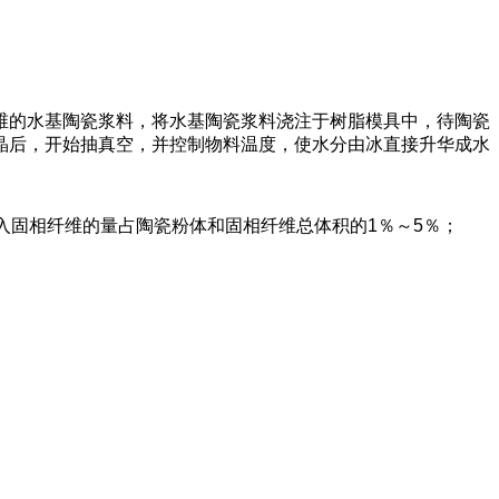
维的水基陶瓷浆料，将水基陶瓷浆料浇注于树脂模具中，待陶瓷
晶后，开始抽真空，并控制物料温度，使水分由冰直接升华成水
入固相纤维的量占陶瓷粉体和固相纤维总体积的1％～5％；