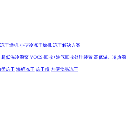
冻干燥机
小型冷冻干燥机
冻干解决方案
超低温冷源泵
VOCS-回收+油气回收处理装置
高低温、冷热源
肉类冻干
海鲜冻干
冻干粉
方便食品冻干