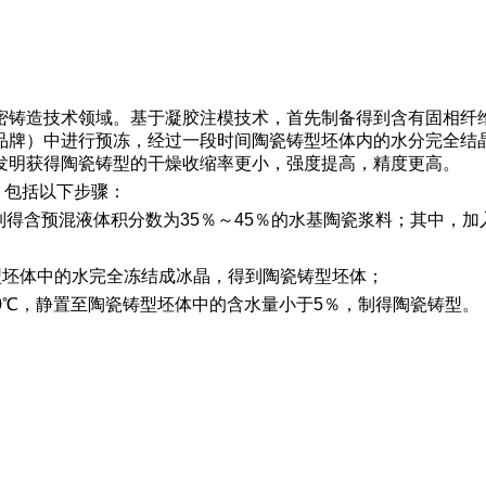
精密铸造技术领域。基于凝胶注模技术，首先制备得到含有固相纤
品牌）中进行预冻，经过一段时间陶瓷铸型坯体内的水分完全结
发明获得陶瓷铸型的干燥收缩率更小，强度提高，精度更高。
，包括以下步骤：
制得含预混液体积分数为35％～45％的水基陶瓷浆料；其中，加
；
瓷铸型坯体中的水完全冻结成冰晶，得到陶瓷铸型坯体；
℃～0℃，静置至陶瓷铸型坯体中的含水量小于5％，制得陶瓷铸型。