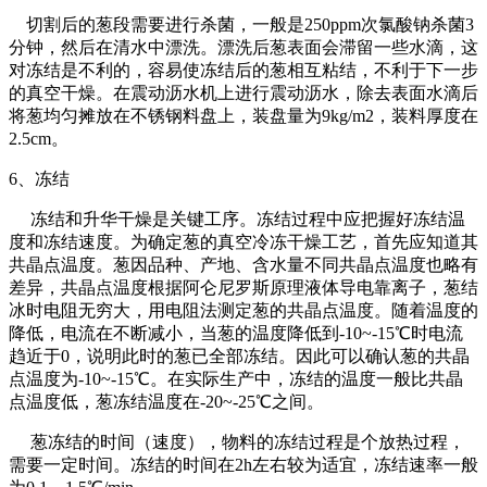
切割后的葱段需要进行杀菌，一般是250ppm次氯酸钠杀菌3
分钟，然后在清水中漂洗。漂洗后葱表面会滞留一些水滴，这
对冻结是不利的，容易使冻结后的葱相互粘结，不利于下一步
的真空干燥。在震动沥水机上进行震动沥水，除去表面水滴后
将葱均匀摊放在不锈钢料盘上，装盘量为9kg/m2，装料厚度在
2.5cm。
6、冻结
冻结和升华干燥是关键工序。冻结过程中应把握好冻结温
度和冻结速度。为确定葱的真空冷冻干燥工艺，首先应知道其
共晶点温度。葱因品种、产地、含水量不同共晶点温度也略有
差异，共晶点温度根据阿仑尼罗斯原理液体导电靠离子，葱结
冰时电阻无穷大，用电阻法测定葱的共晶点温度。随着温度的
降低，电流在不断减小，当葱的温度降低到-10~-15℃时电流
趋近于0，说明此时的葱已全部冻结。因此可以确认葱的共晶
点温度为-10~-15℃。在实际生产中，冻结的温度一般比共晶
点温度低，葱冻结温度在-20~-25℃之间。
葱冻结的时间（速度），物料的冻结过程是个放热过程，
需要一定时间。冻结的时间在2h左右较为适宜，冻结速率一般