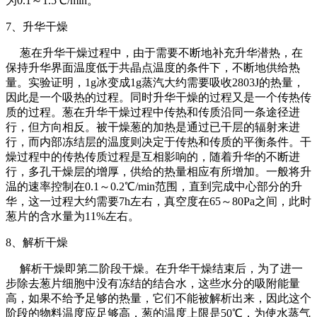
为0.1～1.5℃/min。
7、升华干燥
葱在升华干燥过程中，由于需要不断地补充升华潜热，在
保持升华界面温度低于共晶点温度的条件下，不断地供给热
量。实验证明，1g冰变成1g蒸汽大约需要吸收2803J的热量，
因此是一个吸热的过程。同时升华干燥的过程又是一个传热传
质的过程。葱在升华干燥过程中传热和传质沿同一条途径进
行，但方向相反。被干燥葱的加热是通过已干层的辐射来进
行，而内部冻结层的温度则决定于传热和传质的平衡条件。干
燥过程中的传热传质过程是互相影响的，随着升华的不断进
行，多孔干燥层的增厚，供给的热量相应有所增加。一般将升
温的速率控制在0.1～0.2℃/min范围，直到完成中心部分的升
华，这一过程大约需要7h左右，真空度在65～80Pa之间，此时
葱片的含水量为11%左右。
8、解析干燥
解析干燥即第二阶段干燥。在升华干燥结束后，为了进一
步除去葱片细胞中没有冻结的结合水，这些水分的吸附能量
高，如果不给予足够的热量，它们不能被解析出来，因此这个
阶段的物料温度应足够高，葱的温度上限是50℃，为使水蒸气