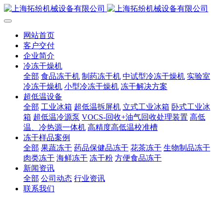
网站首页
客户交付
企业简介
冷冻干燥机
全部
食品冻干机
制药冻干机
中试型冷冻干燥机
实验室
冷冻干燥机
小型冷冻干燥机
冻干解决方案
超低温设备
全部
工业冰箱
超低温拆屏机
立式工业冰箱
卧式工业冰
箱
超低温冷源泵
VOCS-回收+油气回收处理装置
高低
温、冷热源一体机
高精度高低温校准槽
冻干样品案例
全部
果蔬冻干
药品保健品冻干
花茶冻干
生物制品冻干
肉类冻干
海鲜冻干
冻干粉
方便食品冻干
新闻资讯
全部
公司动态
行业资讯
联系我们