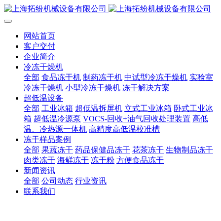
网站首页
客户交付
企业简介
冷冻干燥机
全部
食品冻干机
制药冻干机
中试型冷冻干燥机
实验室
冷冻干燥机
小型冷冻干燥机
冻干解决方案
超低温设备
全部
工业冰箱
超低温拆屏机
立式工业冰箱
卧式工业冰
箱
超低温冷源泵
VOCS-回收+油气回收处理装置
高低
温、冷热源一体机
高精度高低温校准槽
冻干样品案例
全部
果蔬冻干
药品保健品冻干
花茶冻干
生物制品冻干
肉类冻干
海鲜冻干
冻干粉
方便食品冻干
新闻资讯
全部
公司动态
行业资讯
联系我们