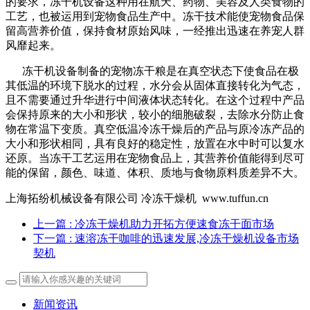
的要求，冻干机设备这种用在航天、药物、美容及人类食物的
工艺，也被运用到宠物食品生产中。冻干技术能使宠物食品保
留高营养价值，保持食材原始风味，一经推出迅速在养宠人群
风靡起来。
冻干机设备制备的宠物冻干粮是在真空状态下使食品在极
其低温的环境下脱水的过程，水分会从固体直接转化为气态，
且不需要通过升华进行中间液体状态转化。在这个过程中产品
会保持原来的大小和形状，较小的细胞破裂，去除水分防止食
物在常温下变质。真空低温冷冻干燥后的产品与原冷冻产品的
大小和形状相同，具有良好的稳定性，放置在水中时可以复水
还原。当冻干工艺运用在宠物食品上，其营养价值能得到尽可
能的保留，颜色、味道、体积、质地与食物原料质差异不大。
上海拓纷机械设备有限公司 冷冻干燥机 www.tuffun.cn
上一篇
: 冷冻干燥机助力开拓方便速食冻干面市场
下一篇
: 速溶冻干咖啡的迅速发展,冷冻干燥机设备市场
契机
新闻资讯