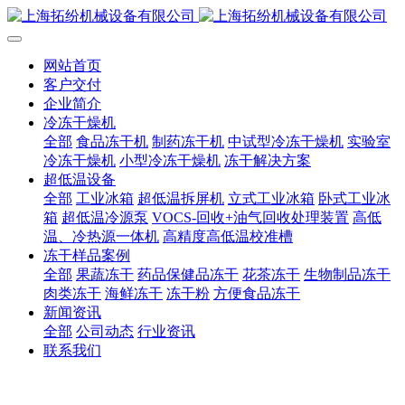
网站首页
客户交付
企业简介
冷冻干燥机
全部
食品冻干机
制药冻干机
中试型冷冻干燥机
实验室
冷冻干燥机
小型冷冻干燥机
冻干解决方案
超低温设备
全部
工业冰箱
超低温拆屏机
立式工业冰箱
卧式工业冰
箱
超低温冷源泵
VOCS-回收+油气回收处理装置
高低
温、冷热源一体机
高精度高低温校准槽
冻干样品案例
全部
果蔬冻干
药品保健品冻干
花茶冻干
生物制品冻干
肉类冻干
海鲜冻干
冻干粉
方便食品冻干
新闻资讯
全部
公司动态
行业资讯
联系我们