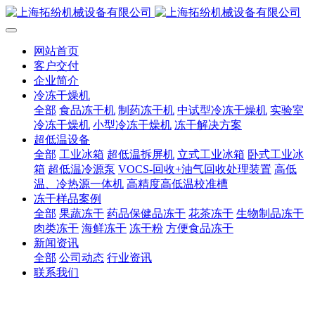
网站首页
客户交付
企业简介
冷冻干燥机
全部
食品冻干机
制药冻干机
中试型冷冻干燥机
实验室
冷冻干燥机
小型冷冻干燥机
冻干解决方案
超低温设备
全部
工业冰箱
超低温拆屏机
立式工业冰箱
卧式工业冰
箱
超低温冷源泵
VOCS-回收+油气回收处理装置
高低
温、冷热源一体机
高精度高低温校准槽
冻干样品案例
全部
果蔬冻干
药品保健品冻干
花茶冻干
生物制品冻干
肉类冻干
海鲜冻干
冻干粉
方便食品冻干
新闻资讯
全部
公司动态
行业资讯
联系我们