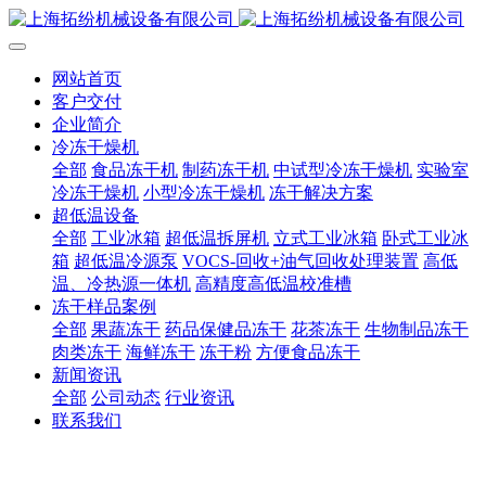
网站首页
客户交付
企业简介
冷冻干燥机
全部
食品冻干机
制药冻干机
中试型冷冻干燥机
实验室
冷冻干燥机
小型冷冻干燥机
冻干解决方案
超低温设备
全部
工业冰箱
超低温拆屏机
立式工业冰箱
卧式工业冰
箱
超低温冷源泵
VOCS-回收+油气回收处理装置
高低
温、冷热源一体机
高精度高低温校准槽
冻干样品案例
全部
果蔬冻干
药品保健品冻干
花茶冻干
生物制品冻干
肉类冻干
海鲜冻干
冻干粉
方便食品冻干
新闻资讯
全部
公司动态
行业资讯
联系我们