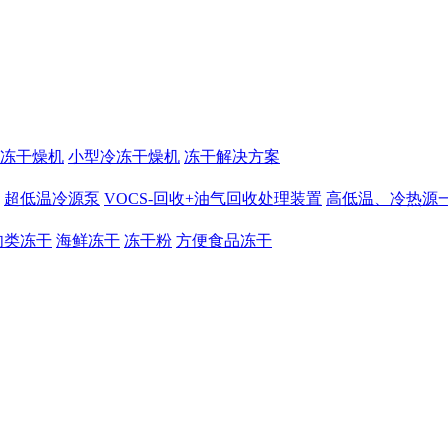
冻干燥机
小型冷冻干燥机
冻干解决方案
超低温冷源泵
VOCS-回收+油气回收处理装置
高低温、冷热源
肉类冻干
海鲜冻干
冻干粉
方便食品冻干