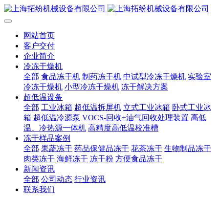
网站首页
客户交付
企业简介
冷冻干燥机
全部
食品冻干机
制药冻干机
中试型冷冻干燥机
实验室
冷冻干燥机
小型冷冻干燥机
冻干解决方案
超低温设备
全部
工业冰箱
超低温拆屏机
立式工业冰箱
卧式工业冰
箱
超低温冷源泵
VOCS-回收+油气回收处理装置
高低
温、冷热源一体机
高精度高低温校准槽
冻干样品案例
全部
果蔬冻干
药品保健品冻干
花茶冻干
生物制品冻干
肉类冻干
海鲜冻干
冻干粉
方便食品冻干
新闻资讯
全部
公司动态
行业资讯
联系我们