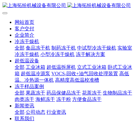
网站首页
客户交付
企业简介
冷冻干燥机
全部
食品冻干机
制药冻干机
中试型冷冻干燥机
实验室
冷冻干燥机
小型冷冻干燥机
冻干解决方案
超低温设备
全部
工业冰箱
超低温拆屏机
立式工业冰箱
卧式工业冰
箱
超低温冷源泵
VOCS-回收+油气回收处理装置
高低
温、冷热源一体机
高精度高低温校准槽
冻干样品案例
全部
果蔬冻干
药品保健品冻干
花茶冻干
生物制品冻干
肉类冻干
海鲜冻干
冻干粉
方便食品冻干
新闻资讯
全部
公司动态
行业资讯
联系我们