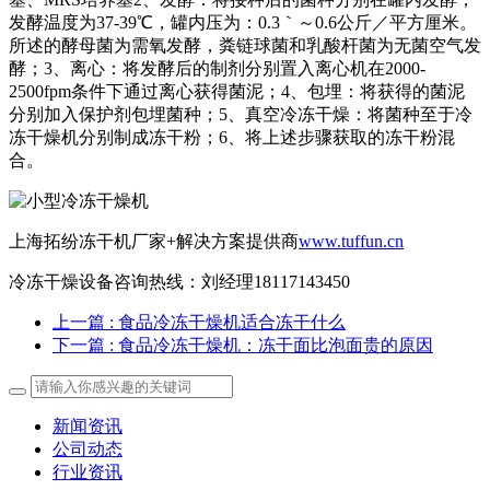
发酵温度为37-39℃，罐内压为：0.3｀～0.6公斤／平方厘米。
所述的酵母菌为需氧发酵，粪链球菌和乳酸杆菌为无菌空气发
酵；3、离心：将发酵后的制剂分别置入离心机在2000-
2500fpm条件下通过离心获得菌泥；4、包埋：将获得的菌泥
分别加入保护剂包埋菌种；5、真空冷冻干燥：将菌种至于冷
冻干燥机分别制成冻干粉；6、将上述步骤获取的冻干粉混
合。
上海拓纷冻干机厂家+解决方案提供商
www.tuffun.cn
冷冻干燥设备咨询热线：刘经理18117143450
上一篇
: 食品冷冻干燥机适合冻干什么
下一篇
: 食品冷冻干燥机：冻干面比泡面贵的原因
新闻资讯
公司动态
行业资讯