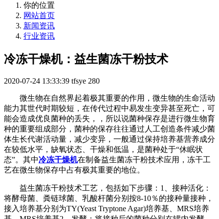
你的位置
网站首页
新闻资讯
行业资讯
冷冻干燥机：益生菌冻干粉技术
2020-07-24 13:33:39
tfsye
280
微生物在自然界起着极其重要的作用，微生物的生命活动
能力其世代时期较短，在传代过程中易发生变异甚至死亡，可
能会造成优良菌种的丢失，，所以说菌种保存是进行微生物育
种的重要组成部分，菌种的保存往往通过人工创造条件减少菌
体生长代谢活动量，减少变异，一般通过保持培养基营养成分
在较低水平，缺氧状态、干燥和低温，是菌种处于“休眠状
态”。其中
冷冻干燥机
在制备益生菌冻干粉技术应用，冻干工
艺在微生物保存中占有极其重要的地位。
益生菌冻干粉技术工艺，包括如下步骤：1、接种活化：
将酵母菌、粪链球菌、乳酸杆菌分别按8-10％的接种量接种，
接入培养基分别为TY(Yeast Tryptone Agar)培养基、MRS培养
基、MRS培养基2、发酵：将接种后的菌种分别在罐内发酵，