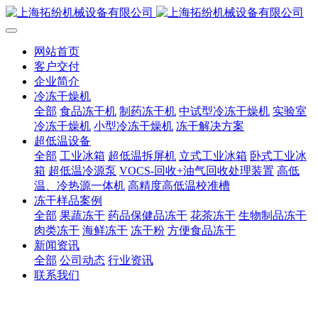
网站首页
客户交付
企业简介
冷冻干燥机
全部
食品冻干机
制药冻干机
中试型冷冻干燥机
实验室
冷冻干燥机
小型冷冻干燥机
冻干解决方案
超低温设备
全部
工业冰箱
超低温拆屏机
立式工业冰箱
卧式工业冰
箱
超低温冷源泵
VOCS-回收+油气回收处理装置
高低
温、冷热源一体机
高精度高低温校准槽
冻干样品案例
全部
果蔬冻干
药品保健品冻干
花茶冻干
生物制品冻干
肉类冻干
海鲜冻干
冻干粉
方便食品冻干
新闻资讯
全部
公司动态
行业资讯
联系我们