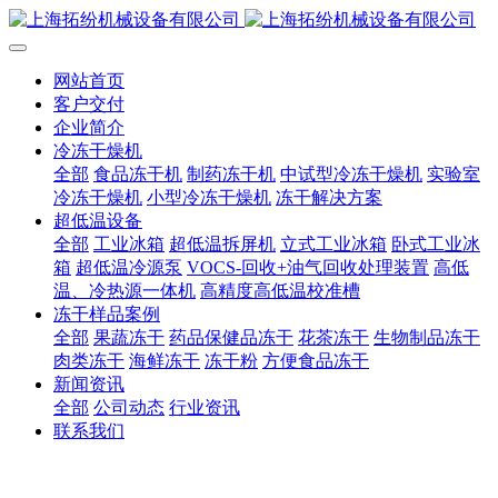
网站首页
客户交付
企业简介
冷冻干燥机
全部
食品冻干机
制药冻干机
中试型冷冻干燥机
实验室
冷冻干燥机
小型冷冻干燥机
冻干解决方案
超低温设备
全部
工业冰箱
超低温拆屏机
立式工业冰箱
卧式工业冰
箱
超低温冷源泵
VOCS-回收+油气回收处理装置
高低
温、冷热源一体机
高精度高低温校准槽
冻干样品案例
全部
果蔬冻干
药品保健品冻干
花茶冻干
生物制品冻干
肉类冻干
海鲜冻干
冻干粉
方便食品冻干
新闻资讯
全部
公司动态
行业资讯
联系我们