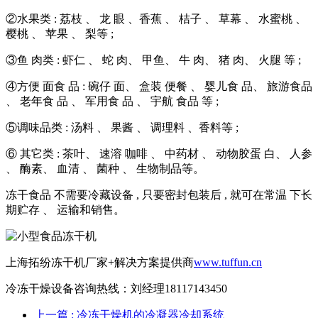
②水果类 : 荔枝 、 龙 眼 、香蕉 、 桔子 、 草幕 、 水蜜桃 、
樱桃 、 苹果 、 梨等 ;
③鱼 肉类 : 虾仁 、 蛇 肉、 甲鱼、 牛 肉、 猪 肉、 火腿 等 ;
④方便 面食 品 : 碗仔 面、 盒装 便餐 、 婴儿食 品、 旅游食品
、 老年食 品 、 军用食 品 、 宇航 食品 等 ;
⑤调味品类 : 汤料 、 果酱 、 调理料 、香料等 ;
⑥ 其它类 : 茶叶、 速溶 咖啡 、 中药材 、 动物胶蛋 白、 人参
、 酶素、 血清 、 菌种 、 生物制品等。
冻干食品 不需要冷藏设备 , 只要密封包装后 , 就可在常温 下长
期贮存 、 运输和销售。
上海拓纷冻干机厂家+解决方案提供商
www.tuffun.cn
冷冻干燥设备咨询热线：刘经理18117143450
上一篇
: 冷冻干燥机的冷凝器冷却系统