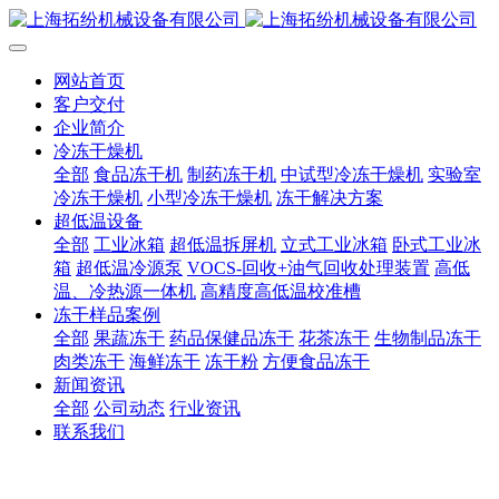
网站首页
客户交付
企业简介
冷冻干燥机
全部
食品冻干机
制药冻干机
中试型冷冻干燥机
实验室
冷冻干燥机
小型冷冻干燥机
冻干解决方案
超低温设备
全部
工业冰箱
超低温拆屏机
立式工业冰箱
卧式工业冰
箱
超低温冷源泵
VOCS-回收+油气回收处理装置
高低
温、冷热源一体机
高精度高低温校准槽
冻干样品案例
全部
果蔬冻干
药品保健品冻干
花茶冻干
生物制品冻干
肉类冻干
海鲜冻干
冻干粉
方便食品冻干
新闻资讯
全部
公司动态
行业资讯
联系我们