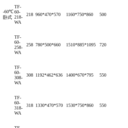
TF-
-60℃
60-
218
960*470*570
1160*750*860
500
218-
卧式
WA
TF-
60-
258
780*500*660
1510*885*1095
720
258-
WA
TF-
60-
308
1192*462*636
1400*670*795
550
308-
WA
TF-
60-
318
1330*470*570
1530*750*860
550
318-
WA
TF-