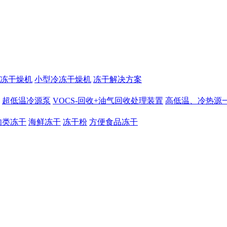
冻干燥机
小型冷冻干燥机
冻干解决方案
超低温冷源泵
VOCS-回收+油气回收处理装置
高低温、冷热源
肉类冻干
海鲜冻干
冻干粉
方便食品冻干