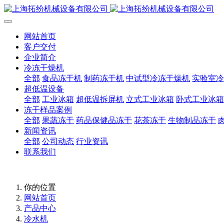
网站首页
客户交付
企业简介
冷冻干燥机
全部
食品冻干机
制药冻干机
中试型冷冻干燥机
实验室冷
超低温设备
全部
工业冰箱
超低温拆屏机
立式工业冰箱
卧式工业冰箱
冻干样品案例
全部
果蔬冻干
药品保健品冻干
花茶冻干
生物制品冻干
新闻资讯
全部
公司动态
行业资讯
联系我们
你的位置
网站首页
产品中心
冷水机