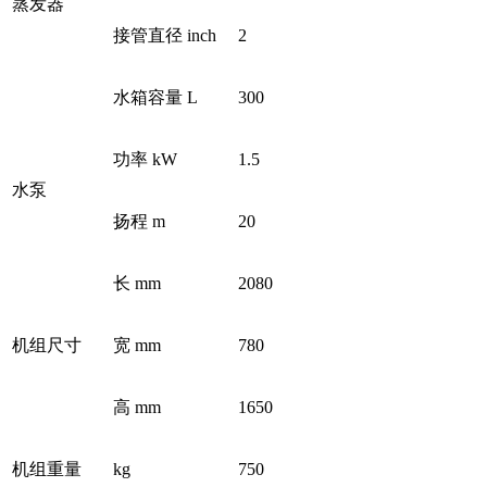
蒸发器
接管直径 inch
2
水箱容量 L
300
功率 kW
1.5
水泵
扬程 m
20
长 mm
2080
机组尺寸
宽 mm
780
高 mm
1650
机组重量
kg
750