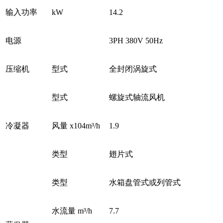
输入功率
kW
14.2
电源
3PH 380V 50Hz
压缩机
型式
全封闭涡旋式
型式
螺旋式轴流风机
冷凝器
风量 x104m³/h
1.9
类型
翅片式
类型
水箱盘管式或列管式
水流量 m³/h
7.7