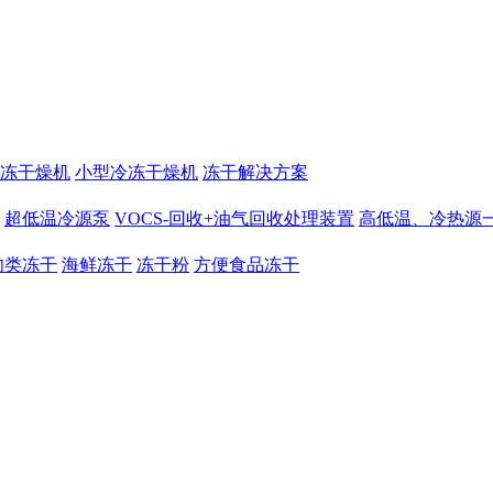
冻干燥机
小型冷冻干燥机
冻干解决方案
超低温冷源泵
VOCS-回收+油气回收处理装置
高低温、冷热源
肉类冻干
海鲜冻干
冻干粉
方便食品冻干