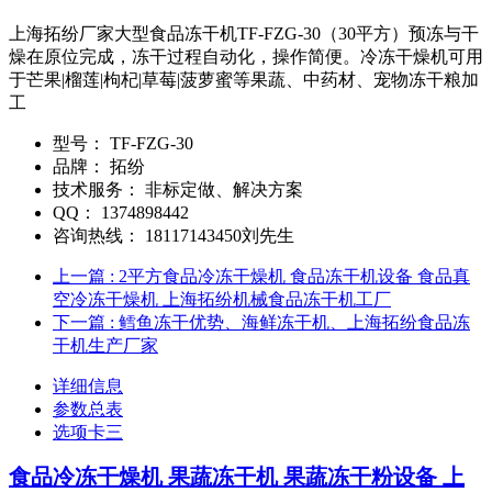
上海拓纷厂家大型食品冻干机TF-FZG-30（30平方）预冻与干
燥在原位完成，冻干过程自动化，操作简便。冷冻干燥机可用
于芒果|榴莲|枸杞|草莓|菠萝蜜等果蔬、中药材、宠物冻干粮加
工
型号：
TF-FZG-30
品牌：
拓纷
技术服务：
非标定做、解决方案
QQ：
1374898442
咨询热线：
18117143450刘先生
上一篇
: 2平方食品冷冻干燥机 食品冻干机设备 食品真
空冷冻干燥机 上海拓纷机械食品冻干机工厂
下一篇
: 鳕鱼冻干优势、海鲜冻干机、上海拓纷食品冻
干机生产厂家
详细信息
参数总表
选项卡三
食品冷冻干燥机 果蔬冻干机 果蔬冻干粉设备 上