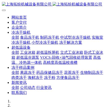
网站首页
客户交付
企业简介
冷冻干燥机
全部
食品冻干机
制药冻干机
中试型冷冻干燥机
实验室
冷冻干燥机
小型冷冻干燥机
冻干解决方案
超低温设备
全部
工业冰箱
超低温拆屏机
立式工业冰箱
卧式工业冰
箱
超低温冷源泵
VOCS-回收+油气回收处理装置
高低
温、冷热源一体机
高精度高低温校准槽
冻干样品案例
全部
果蔬冻干
药品保健品冻干
花茶冻干
生物制品冻干
肉类冻干
海鲜冻干
冻干粉
方便食品冻干
新闻资讯
全部
公司动态
行业资讯
联系我们