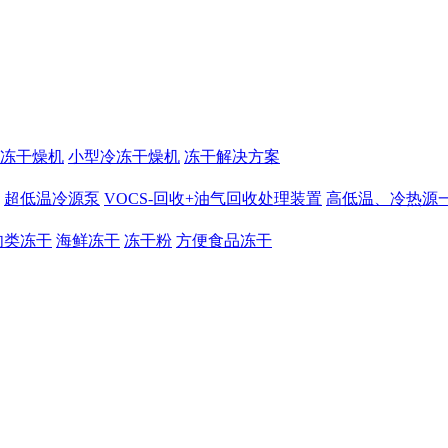
冻干燥机
小型冷冻干燥机
冻干解决方案
超低温冷源泵
VOCS-回收+油气回收处理装置
高低温、冷热源
肉类冻干
海鲜冻干
冻干粉
方便食品冻干