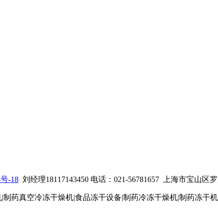
8号-18
刘经理18117143450 电话：021-56781657
上海市宝山区罗店
机|制药真空冷冻干燥机|食品冻干设备|制药冷冻干燥机
|制药冻干机