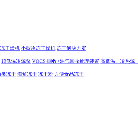
冻干燥机
小型冷冻干燥机
冻干解决方案
超低温冷源泵
VOCS-回收+油气回收处理装置
高低温、冷热源
肉类冻干
海鲜冻干
冻干粉
方便食品冻干