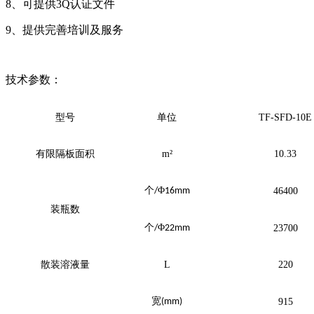
8、可提供3Q认证文件
9、提供完善培训及服务
技术参数：
型号
单位
TF-SFD-10E
有限隔板面积
m
²
10.33
个
Φ
/
16mm
46400
装瓶数
个
Φ
/
22mm
23700
散装溶液量
L
220
宽
(mm)
915