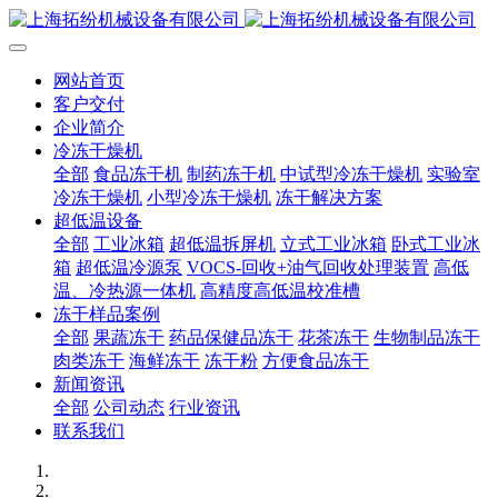
网站首页
客户交付
企业简介
冷冻干燥机
全部
食品冻干机
制药冻干机
中试型冷冻干燥机
实验室
冷冻干燥机
小型冷冻干燥机
冻干解决方案
超低温设备
全部
工业冰箱
超低温拆屏机
立式工业冰箱
卧式工业冰
箱
超低温冷源泵
VOCS-回收+油气回收处理装置
高低
温、冷热源一体机
高精度高低温校准槽
冻干样品案例
全部
果蔬冻干
药品保健品冻干
花茶冻干
生物制品冻干
肉类冻干
海鲜冻干
冻干粉
方便食品冻干
新闻资讯
全部
公司动态
行业资讯
联系我们