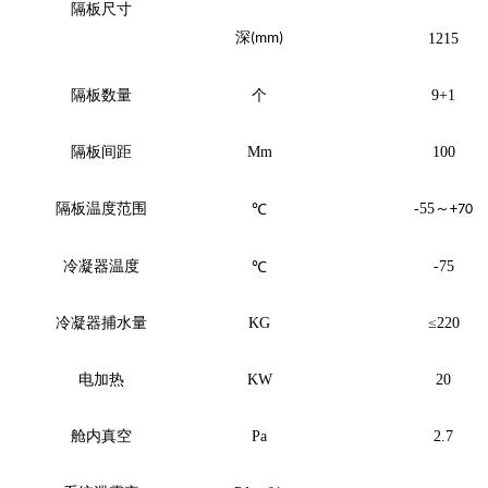
隔板尺寸
深
(mm)
1215
隔板数量
个
9+1
隔板间距
Mm
100
隔板温度范围
-55
～
℃
+70
冷凝器温度
-75
℃
冷凝器捕水量
KG
≤220
电加热
KW
20
舱内真空
Pa
2.7